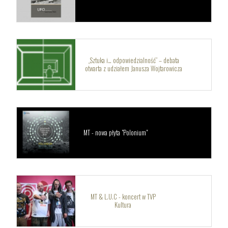
„Sztuka i… odpowiedzialność” – debata
otwarta z udziałem Janusza Wojtarowicza
MT - nowa płyta "Polonium"
MT & L.U.C - koncert w TVP
Kultura