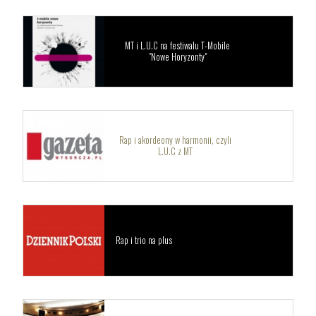
MT i L.U.C na festiwalu T-Mobile
"Nowe Horyzonty"
Rap i akordeony w harmonii, czyli
L.U.C z MT
Rap i trio na plus