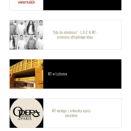
"Oda do młodości" - L.U.C & MT -
premiera oficjalnego klipa
MT w Lizbonie
MT wystąpi z orkiestrą opery
paryskiej