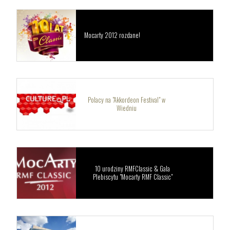
Mocarty 2012 rozdane!
Polacy na "Akkordeon Festival" w
Wiedniu
10 urodziny RMFClassic & Gala
Plebiscytu "Mocarty RMF Classic"