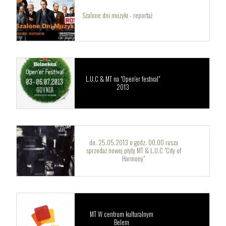
Szalone dni muzyki - reportaż
L.U.C & MT na "Open'er festival"
2013
dn. 25.05.2013 o godz. 00.00 rusza
sprzedaż nowej płyty MT & L.U.C "City of
Harmony"
MT W centrum kulturalnym
Belem