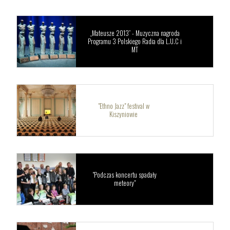
„Mateusze 2013” - Muzyczna nagroda
Programu 3 Polskiego Radia dla L.U.C i
MT
"Ethno Jazz" festival w
Kiszyniowie
"Podczas koncertu spadały
meteory"