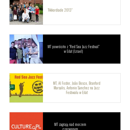
"Akkordiade 2013"
MT powróciło z "Red Sea Jazz Festival"
w Eilat (Izrael)
MT, Al Foster, João Bosco, Branford
Marsalis, Antonio Sanchez na Jazz
Festiwalu w Eilat
MT zagrają nad morzem
czerwonym