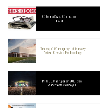
80 koncertów na 80 urodziny
mistrza
"Emanacje"- MT inauguruje jubileuszowy
festiwal Krzysztofa Pendereckiego
MT & L.U.C na "Opener" 2013, plan
koncertów festiwalowych