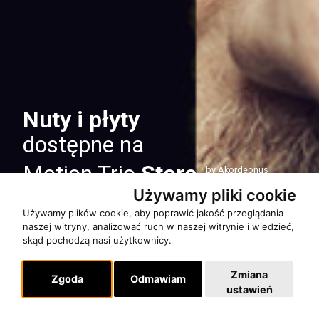
Nuty i płyty
dostępne na
Motion Trio
Store
by Akordeonus
Używamy pliki cookie
Używamy plików cookie, aby poprawić jakość przeglądania
naszej witryny, analizować ruch w naszej witrynie i wiedzieć,
skąd pochodzą nasi użytkownicy.
Zmiana
Zgoda
Odmawiam
ustawień