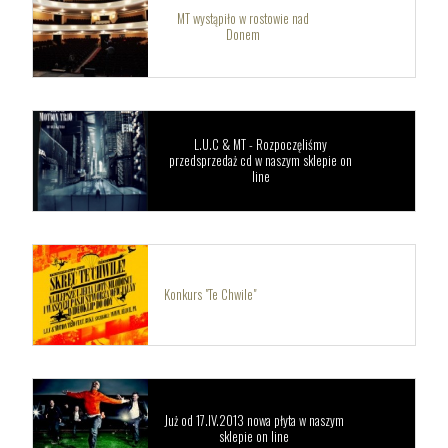
MT wystąpiło w rostowie nad
Donem
L.U.C & MT - Rozpoczęliśmy
przedsprzedaż cd w naszym sklepie on
line
Konkurs "Te Chwile"
Już od 17.IV.2013 nowa płyta w naszym
sklepie on line