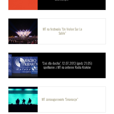
MT na festiwalu "Un Violon Sur Le
Sable"
"Coś dla ducha". 12.07.2013 (godz 21.05)
spotkanie z MT na antenie Radia Kraków
MT zainaugurowało "Emanacje"