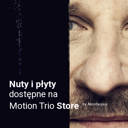
Nuty i płyty
dostępne na
Motion Trio
Store
by Akordeonus