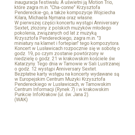
inauguracja festiwalu. A uświetni ją Motion Trio,
które zagra m.in. "Cha-conne" Krzysztofa
Pendereckie-go, a także kompozycje Wojciecha
Kilara, Michaela Nymana oraz własne.
W pierwszej części koncertu wystąpi Anniversary
Sextet, złożony z polskich muzyków młodego
pokolenia, związanych od lat z muzyką
Krzysztofa Pendereckiego; zagra m.in. "3
miniatury na klarnet i fortepian" tego kompozytora.
Koncert w Lusławicach rozpocznie się w sobotę o
godz. 19, po czym zostanie powtórzony w
niedzielę o godz. 21 w krakowskim kościele św.
Katarzyny. Tego dnia w Tarnowie w Sali Lustrzanej
o godz. 12 wystąpi Anniversary Sextet.
Bezpłatne karty wstępu na koncerty wydawane są
w Europejskim Centrum Muzyki Krzysztofa
Pendereckiego w Lusławicach, w Tarnowskim
Centrum Informacji (Rynek 7) i w krakowskim
Punkcie InfoKrakow (ul. św. Jana 2).
(WAK)