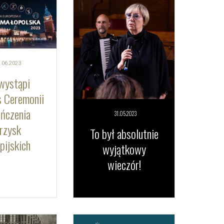
.06.
2023
wystąpi
 Ceremonii
ńczenia
31.05.
2023
rzysk
To był absolutnie
pijskich
wyjątkowy
wieczór!