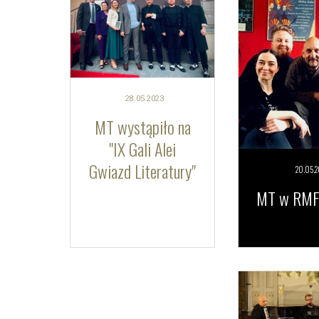
28.05.
2023
MT wystąpiło na
"IX Gali Alei
Gwiazd Literatury"
20.05.
2
MT w RMF 