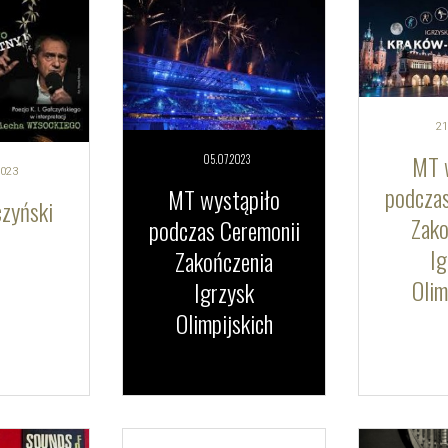
21
MT 
05.07.
2023
023
podczas
MT wystąpiło
czyński
Zako
podczas Ceremonii
Ig
Zakończenia
Olim
Igrzysk
Olimpijskich