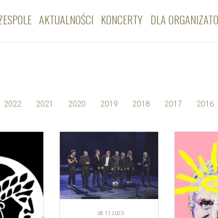
ZESPOLE
AKTUALNOŚCI
KONCERTY
DLA ORGANIZAT
2022
2021
2020
2019
2018
2017
2016
08.11.
2023