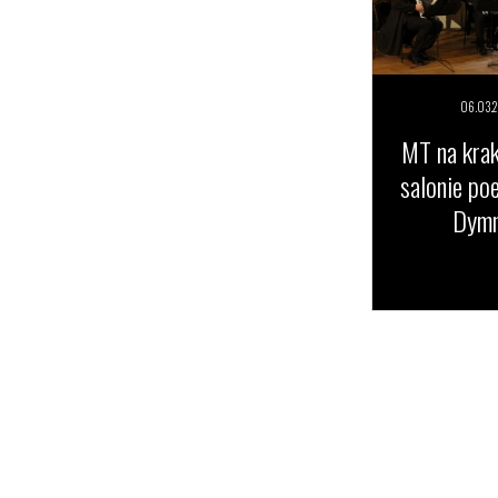
06.03.
2
MT na kra
salonie poe
Dymn