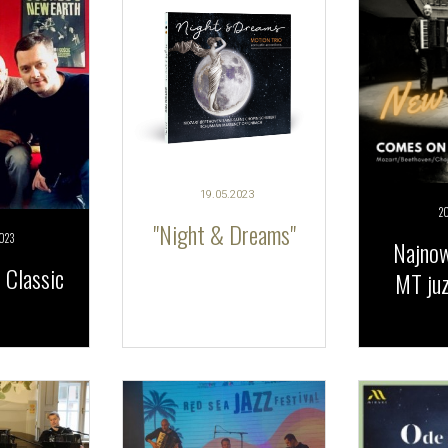
19.05.
2023
20
"Night & Dreams"
023
Najnow
Classic
MT juz