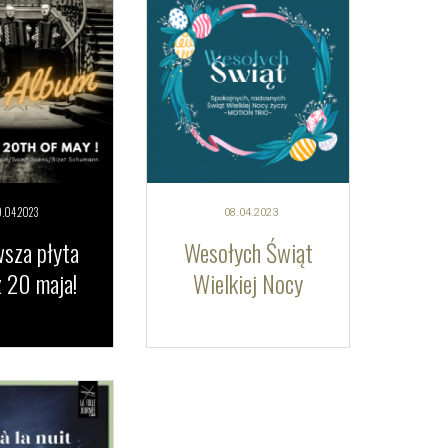
.04.
2023
08.04.
2023
sza płyta
Wesołych Świąt
 20 maja!
Wielkiej Nocy