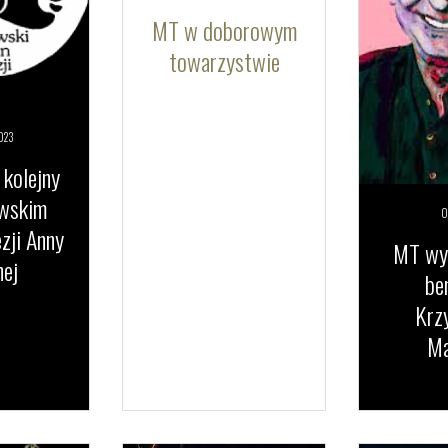
MT w doborowym
towarzystwie
023
 kolejny
owskim
0
zji Anny
MT wys
ej
be
Krz
Ma