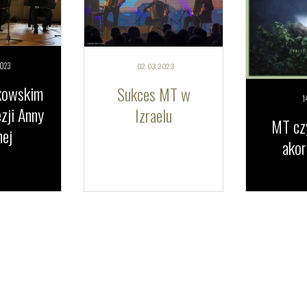
023
02.03.
2023
kowskim
Sukces MT w
1
zji Anny
Izraelu
MT czy
ej
ako