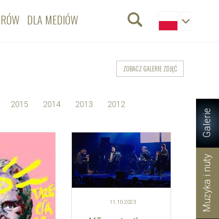
ORÓW
DLA MEDIÓW
ZOBACZ GALERIE ZDJĘĆ
2015
2014
2013
2012
Galerie
Muzyka i nuty
11.10.
2023