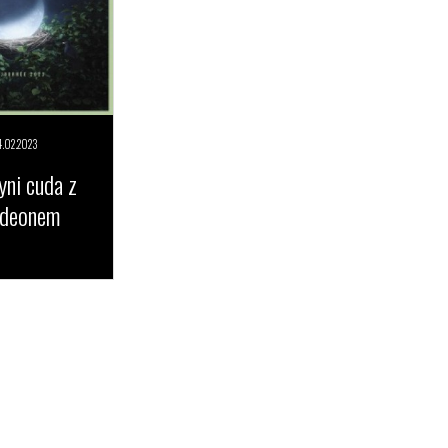
4.02.
2023
ni cuda z
rdeonem