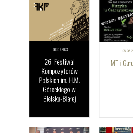
08.09.
2023
08.08.
2
26. Festiwal
MT i Gał
Kompozytorów
Polskich im. H.M.
Góreckiego w
Bielsku-Białej