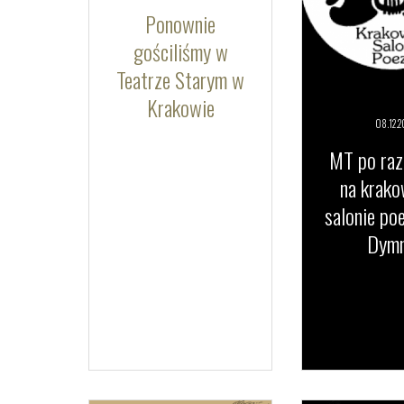
Ponownie
gościliśmy w
Teatrze Starym w
Krakowie
08.12.
2
MT po raz
na krak
salonie poe
Dymn