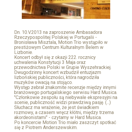
Dn. 10.V.2013 na zaproszenie Ambasadora
Rzeczypospolitej Polskiej w Portugalii -
Bronisława Misztala, Motion Trio wystąpiło w
prestiżowym Centrum Kulturalnym Belem w
Lizbonie.
Koncert odbył się z okazji 222. rocznicy
uchwalenia Konstytucji 3 Maja oraz
przewodnictwa Polski w Grupie Wyszehrackiej.
Dwugodzinny koncert wzbudził entuzjazm
lizbońskiej publiczności, która nagrodziła
muzyków owacją na stojąco.
Występ zebrał znakomite recenzje między innymi
branżowego portugalskiego serwisu Hard Musica.
"Członkowie zespołu są niebywale ekspresyjni na
scenie, publiczność widzi prawdziwą pasję. (...)
Słuchacz ma wrażenie, że jest świadkiem
rozmowy, a czasem wręcz kłótni, między trzema
akordeonistami" - czytamy w Hard Musica.
Po koncercie Motion Trio miało zaszczyt spotkać
się z Piotrem Anderszewskim.