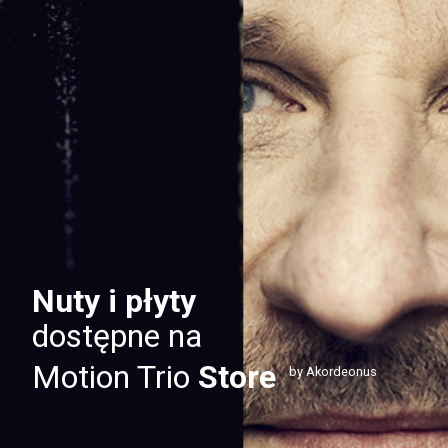
Nuty i płyty
dostępne na
Motion Trio
Store
by Akordeonus