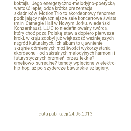
koktajlu. Jego energetyczno-melodyjno-poetycką
wartość lepiej odda krótka prezentacja
składników. Motion Trio to akordeonowy fenomen
podbijający najważniejsze sale koncertowe świata
(m.in. Carnegie Hall w Nowym Jorku, wiedeński
Konzerthaus). L.U.C to niedefiniowalny twórca,
który choć poza Polską stawia dopiero pierwsze
kroki, w kraju zdobył już większość ważniejszych
nagród kulturalnych. Ich album to ujawnienie
skrajnie odmiennych możliwości wykorzystania
akordeonu - od sakralnych melodyjnych harmonii i
futurystycznych brzmień, przez lekkie?
ameliowo-surrealne? tematy wplecione w elektro-
hip-hop, aż po szydercze bawarskie szlagiery.
data publikacji 24.05.2013