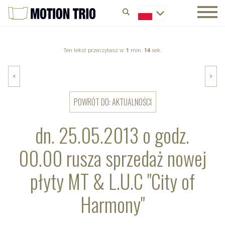
Ten tekst przeczytasz w:
1
min.
14
sek.
<
>
POWRÓT DO: AKTUALNOŚCI
dn. 25.05.2013 o godz.
00.00 rusza sprzedaż nowej
płyty MT & L.U.C "City of
Harmony"