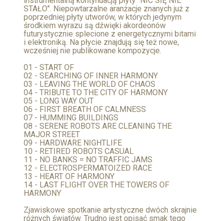
instrumentalną kontynuacją płyty "NIC SIĘ NIE
STAŁO". Niepowtarzalne aranżacje znanych już z
poprzedniej płyty utworów, w których jedynym
środkiem wyrazu są dźwięki akordeonów
futurystycznie splecione z energetycznymi bitami
i elektroniką. Na płycie znajdują się też nowe,
wcześniej nie publikowane kompozycje.
01 - START OF
02 - SEARCHING OF INNER HARMONY
03 - LEAVING THE WORLD OF CHAOS
04 - TRIBUTE TO THE CITY OF HARMONY
05 - LONG WAY OUT
06 - FIRST BREATH OF CALMNESS
07 - HUMMING BUILDINGS
08 - SERENE ROBOTS ARE CLEANING THE
MAJOR STREET
09 - HARDWARE NIGHTLIFE
10 - RETIRED ROBOTS CASUAL
11 - NO BANKS = NO TRAFFIC JAMS
12 - ELECTROSPERMATOIZED RACE
13 - HEART OF HARMONY
14 - LAST FLIGHT OVER THE TOWERS OF
HARMONY
Zjawiskowe spotkanie artystyczne dwóch skrajnie
różnych światów. Trudno jest opisać smak tego