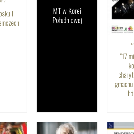
017
MT w Korei
psku i
Południowej
iemczech
13
"17 m
ko
chary
gmachu 
Łó