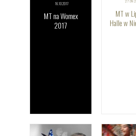
27.09.
2
16.10.
2017
MT w Li
MT na Womex
Halle w N
2017