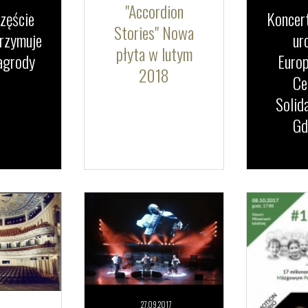
"Accordion
częście
Koncer
Stories" Nowa
trzymuje
ur
płyta w lutym
nagrody
Europ
2018
Ce
Solid
Gd
27.09.
2017