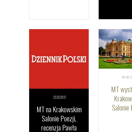
18.02.
2
MT wyst
Krakow
23.02.
2017
Salonie 
MT na Krakowskim
Salonie Poezji,
recenzja Pawła