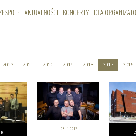
ZESPOLE
AKTUALNOŚCI
KONCERTY
DLA ORGANIZAT
2022
2021
2020
2019
2018
2017
2016
23.11.
2017
017
2