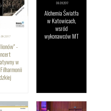
06.09.
2017
Alchemia Światła
w Katowicach,
wsród
wykonawców MT
.09.
2017
ilionów" -
ncert
tatywny w
Filharmonii
dzkiej