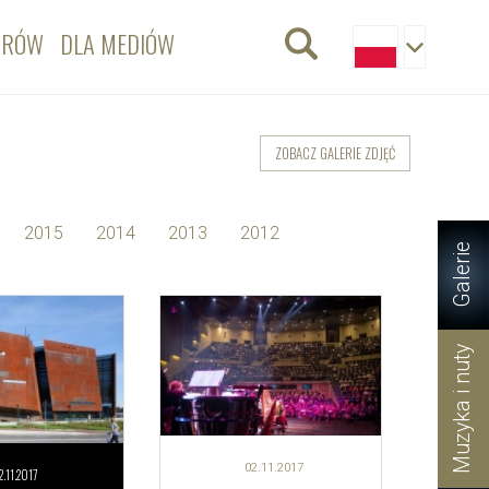
ORÓW
DLA MEDIÓW
ZOBACZ GALERIE ZDJĘĆ
2015
2014
2013
2012
Galerie
Muzyka i nuty
02.11.
2017
2.11.
2017