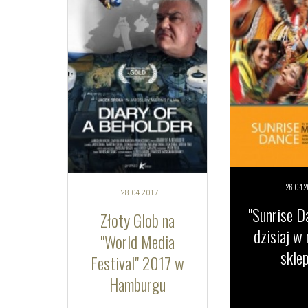
26.04.
2
28.04.
2017
"Sunrise D
Złoty Glob na
dzisiaj w
"World Media
sklep
Festival" 2017 w
Hamburgu