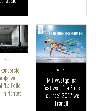
tt Music
.01.
2017
koncercie
17.01.
2017
erającym
MT wystąpi na
l "La Folle
festiwalu "La Folle
" in Nantes
Journee" 2017 we
Francji