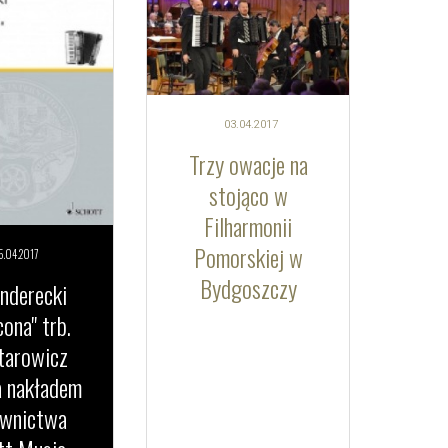
03.04.
2017
Trzy owacje na
stojąco w
Filharmonii
Pomorskiej w
5.04.
2017
Bydgoszczy
nderecki
cona" trb.
tarowicz
 nakładem
wnictwa