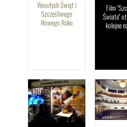
Wesołych Świąt i
Film "Sz
Szczęśliwego
Świata" o
Nowego Roku
kolejne 