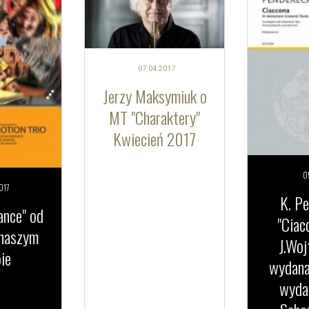
07.04.
2017
Jerzy Maksymiuk o
MT "Charaktery"
Kwiecień 2017
0
017
K. Pe
ance" od
"Ciac
 naszym
J.Woj
ie
wydana
wyda