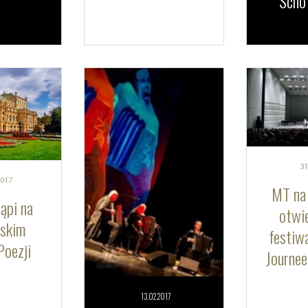
Scho
31
017
MT na 
ąpi na
otwi
skim
festiwa
Poezji
Journee
13.02.
2017