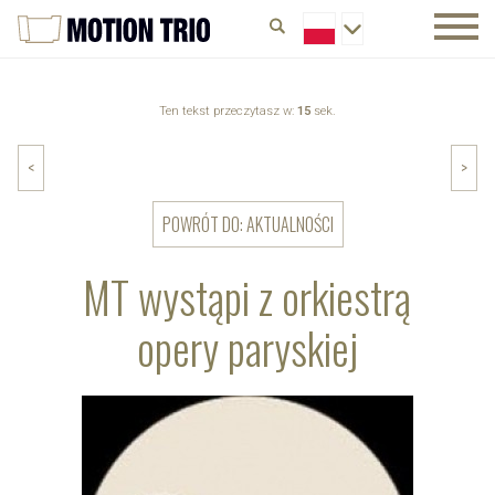
Ten tekst przeczytasz w:
15
sek.
<
>
POWRÓT DO: AKTUALNOŚCI
MT wystąpi z orkiestrą
opery paryskiej