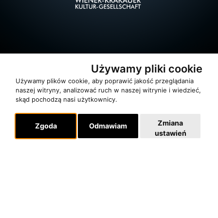
Używamy pliki cookie
Używamy plików cookie, aby poprawić jakość przeglądania
naszej witryny, analizować ruch w naszej witrynie i wiedzieć,
skąd pochodzą nasi użytkownicy.
O zespole
Zmiana
Zgoda
Odmawiam
ustawień
MUZYKA I NUTY
NAGRODY
RECENZJE
Pomoc
KONTAKT