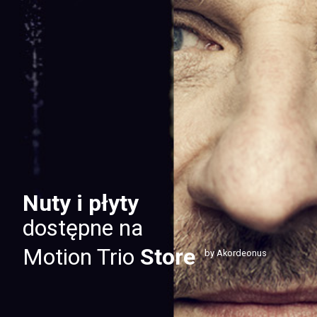
Nuty i płyty
dostępne na
Motion Trio
Store
by Akordeonus