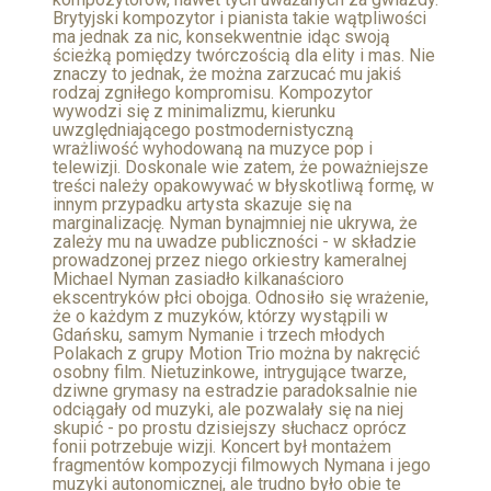
Brytyjski kompozytor i pianista takie wątpliwości
ma jednak za nic, konsekwentnie idąc swoją
ścieżką pomiędzy twórczością dla elity i mas. Nie
znaczy to jednak, że można zarzucać mu jakiś
rodzaj zgniłego kompromisu. Kompozytor
wywodzi się z minimalizmu, kierunku
uwzględniającego postmodernistyczną
wrażliwość wyhodowaną na muzyce pop i
telewizji. Doskonale wie zatem, że poważniejsze
treści należy opakowywać w błyskotliwą formę, w
innym przypadku artysta skazuje się na
marginalizację. Nyman bynajmniej nie ukrywa, że
zależy mu na uwadze publiczności - w składzie
prowadzonej przez niego orkiestry kameralnej
Michael Nyman zasiadło kilkanaścioro
ekscentryków płci obojga. Odnosiło się wrażenie,
że o każdym z muzyków, którzy wystąpili w
Gdańsku, samym Nymanie i trzech młodych
Polakach z grupy Motion Trio można by nakręcić
osobny film. Nietuzinkowe, intrygujące twarze,
dziwne grymasy na estradzie paradoksalnie nie
odciągały od muzyki, ale pozwalały się na niej
skupić - po prostu dzisiejszy słuchacz oprócz
fonii potrzebuje wizji. Koncert był montażem
fragmentów kompozycji filmowych Nymana i jego
muzyki autonomicznej, ale trudno było obie te