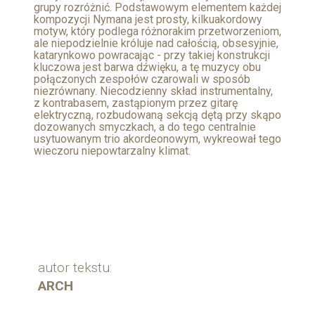
grupy rozróżnić. Podstawowym elementem każdej
kompozycji Nymana jest prosty, kilkuakordowy
motyw, który podlega różnorakim przetworzeniom,
ale niepodzielnie króluje nad całością, obsesyjnie,
katarynkowo powracając - przy takiej konstrukcji
kluczowa jest barwa dźwięku, a tę muzycy obu
połączonych zespołów czarowali w sposób
niezrównany. Niecodzienny skład instrumentalny,
z kontrabasem, zastąpionym przez gitarę
elektryczną, rozbudowaną sekcją dętą przy skąpo
dozowanych smyczkach, a do tego centralnie
usytuowanym trio akordeonowym, wykreował tego
wieczoru niepowtarzalny klimat.
autor tekstu:
ARCH