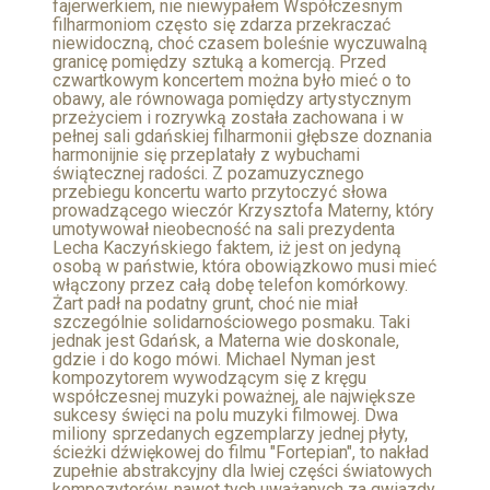
fajerwerkiem, nie niewypałem Współczesnym
filharmoniom często się zdarza przekraczać
niewidoczną, choć czasem boleśnie wyczuwalną
granicę pomiędzy sztuką a komercją. Przed
czwartkowym koncertem można było mieć o to
obawy, ale równowaga pomiędzy artystycznym
przeżyciem i rozrywką została zachowana i w
pełnej sali gdańskiej filharmonii głębsze doznania
harmonijnie się przeplatały z wybuchami
świątecznej radości. Z pozamuzycznego
przebiegu koncertu warto przytoczyć słowa
prowadzącego wieczór Krzysztofa Materny, który
umotywował nieobecność na sali prezydenta
Lecha Kaczyńskiego faktem, iż jest on jedyną
osobą w państwie, która obowiązkowo musi mieć
włączony przez całą dobę telefon komórkowy.
Żart padł na podatny grunt, choć nie miał
szczególnie solidarnościowego posmaku. Taki
jednak jest Gdańsk, a Materna wie doskonale,
gdzie i do kogo mówi. Michael Nyman jest
kompozytorem wywodzącym się z kręgu
współczesnej muzyki poważnej, ale największe
sukcesy święci na polu muzyki filmowej. Dwa
miliony sprzedanych egzemplarzy jednej płyty,
ścieżki dźwiękowej do filmu "Fortepian", to nakład
zupełnie abstrakcyjny dla lwiej części światowych
kompozytorów, nawet tych uważanych za gwiazdy.