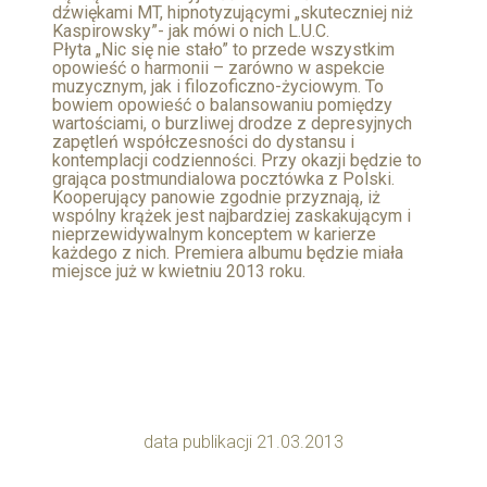
dźwiękami MT, hipnotyzującymi „skuteczniej niż
Kaspirowsky”- jak mówi o nich L.U.C.
Płyta „Nic się nie stało” to przede wszystkim
opowieść o harmonii – zarówno w aspekcie
muzycznym, jak i filozoficzno-życiowym. To
bowiem opowieść o balansowaniu pomiędzy
wartościami, o burzliwej drodze z depresyjnych
zapętleń współczesności do dystansu i
kontemplacji codzienności. Przy okazji będzie to
grająca postmundialowa pocztówka z Polski.
Kooperujący panowie zgodnie przyznają, iż
wspólny krążek jest najbardziej zaskakującym i
nieprzewidywalnym konceptem w karierze
każdego z nich. Premiera albumu będzie miała
miejsce już w kwietniu 2013 roku.
data publikacji 21.03.2013