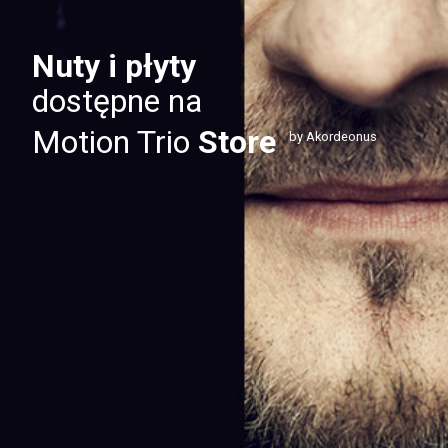
Nuty i płyty
dostępne na
Motion Trio
Store
by Akordeonus