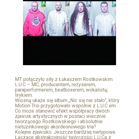
MT połączyło siły z Łukaszem Rostkowskim
L.U.C – MC, producentem, reżyserem,
paraperformerem, beatboxerem, wokalistą,
lirykiem.
Wiosną ukaże się album „Nic się nie stało”, który
Motion Trio przygotowało wspólnie z L.U.C em.
Co może stanowić efekt współpracy dwóch
zjawisk artystycznych w postaci wiecznie
tworzącego Rostkowskiego i absolutnie
nietuzinkowego akordeonowego tria?
Kolejne zjawisko. Jeszcze bardziej nietypowe.
Łączące abstrakcyjność twórczości L.U.Ca z