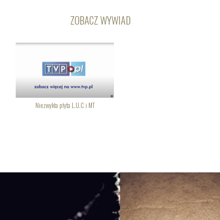
ZOBACZ WYWIAD
Niezwykła płyta L.U.C i MT