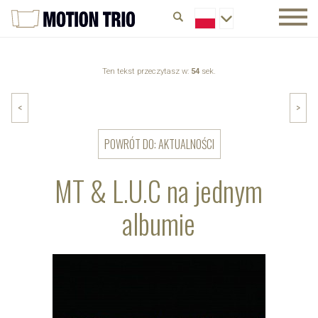
Ten tekst przeczytasz w:
54
sek.
<
>
POWRÓT DO: AKTUALNOŚCI
MT & L.U.C na jednym
albumie