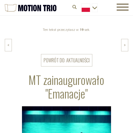
Ten tekst przeczytasz w:
19
sek.
<
>
POWRÓT DO: AKTUALNOŚCI
MT zainaugurowało
"Emanacje"