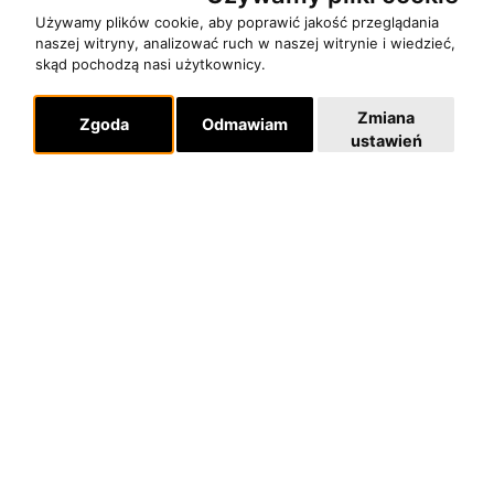
Używamy plików cookie, aby poprawić jakość przeglądania
naszej witryny, analizować ruch w naszej witrynie i wiedzieć,
skąd pochodzą nasi użytkownicy.
Zmiana
Zgoda
Odmawiam
ustawień
O zespole
MUZYKA I NUTY
NAGRODY
RECENZJE
Pomoc
KONTAKT
POLITYKA PRYWATNOŚCI