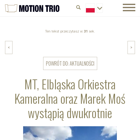
Ten tekst przeczytasz w:
31
sek.
<
>
POWRÓT DO: AKTUALNOŚCI
MT, Elbląska Orkiestra
Kameralna oraz Marek Moś
wystąpią dwukrotnie