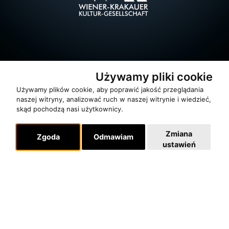
Używamy pliki cookie
Używamy plików cookie, aby poprawić jakość przeglądania
naszej witryny, analizować ruch w naszej witrynie i wiedzieć,
skąd pochodzą nasi użytkownicy.
Zmiana
O zespole
Zgoda
Odmawiam
ustawień
MUZYKA I NUTY
NAGRODY
RECENZJE
Pomoc
KONTAKT