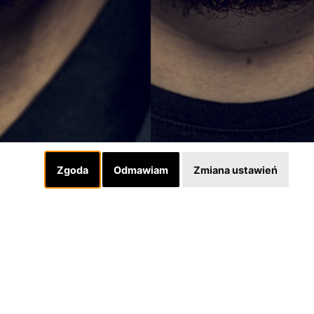
Zgoda
Odmawiam
Zmiana ustawień