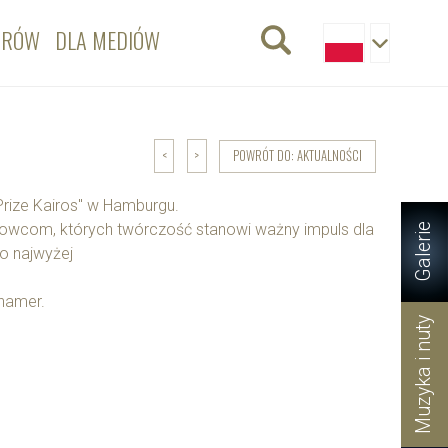
ORÓW
DLA MEDIÓW
POWRÓT DO: AKTUALNOŚCI
<
>
Prize Kairos" w Hamburgu.
owcom, których twórczość stanowi ważny impuls dla
Galerie
do najwyżej
hamer.
Muzyka i nuty