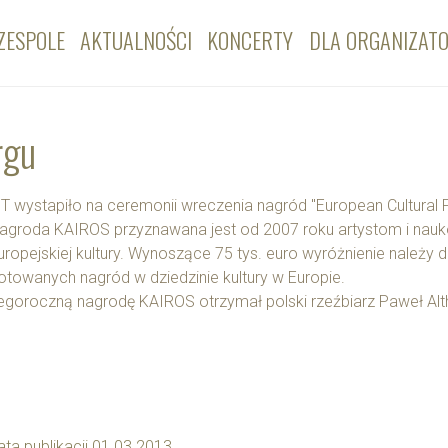
ZESPOLE
AKTUALNOŚCI
KONCERTY
DLA ORGANIZAT
rgu
T wystapiło na ceremonii wreczenia nagród "European Cultural 
agroda KAIROS przyznawana jest od 2007 roku artystom i nauk
uropejskiej kultury. Wynoszące 75 tys. euro wyróżnienie należy 
otowanych nagród w dziedzinie kultury w Europie.
egoroczną nagrodę KAIROS otrzymał polski rzeźbiarz Paweł Alt
ata publikacji 01.03.2013