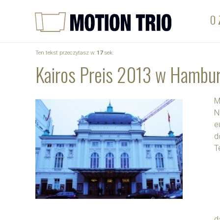
O 
Ten tekst przeczytasz w:
17
sek.
Kairos Preis 2013 w Hambu
M
N
e
d
T
d