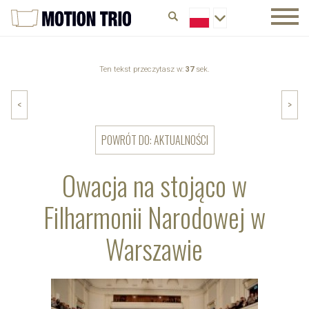
Ten tekst przeczytasz w:
37
sek.
<
>
POWRÓT DO: AKTUALNOŚCI
Owacja na stojąco w
Filharmonii Narodowej w
Warszawie