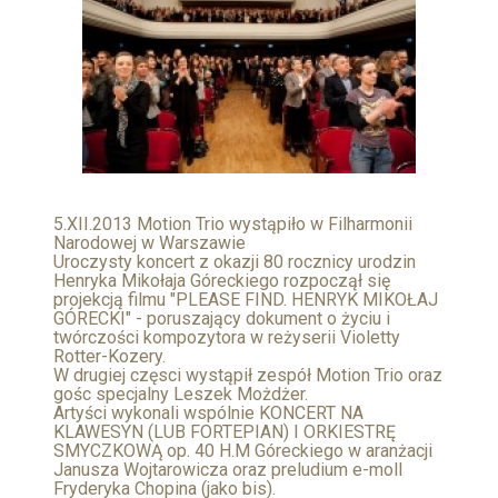
5.XII.2013 Motion Trio wystąpiło w Filharmonii
Narodowej w Warszawie
Uroczysty koncert z okazji 80 rocznicy urodzin
Henryka Mikołaja Góreckiego rozpoczął się
projekcją filmu "PLEASE FIND. HENRYK MIKOŁAJ
GÓRECKI" - poruszający dokument o życiu i
twórczości kompozytora w reżyserii Violetty
Rotter-Kozery.
W drugiej częsci wystąpił zespół Motion Trio oraz
gośc specjalny Leszek Możdżer.
Artyści wykonali wspólnie KONCERT NA
KLAWESYN (LUB FORTEPIAN) I ORKIESTRĘ
SMYCZKOWĄ op. 40 H.M Góreckiego w aranżacji
Janusza Wojtarowicza oraz preludium e-moll
Fryderyka Chopina (jako bis).