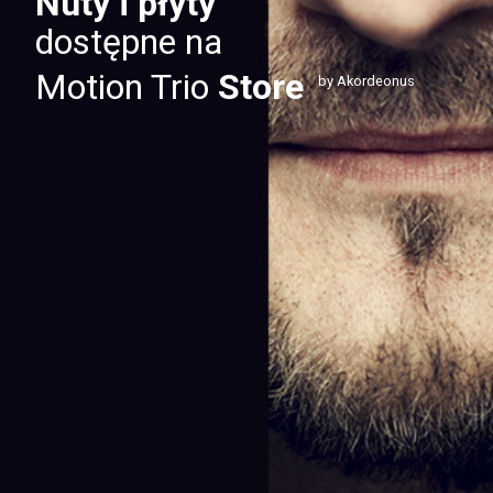
Nuty i płyty
dostępne na
Motion Trio
Store
by Akordeonus