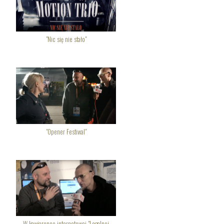
"Nic się nie stało"
"Opener Festiwal"
W kawiarence internetowej "Legalnej