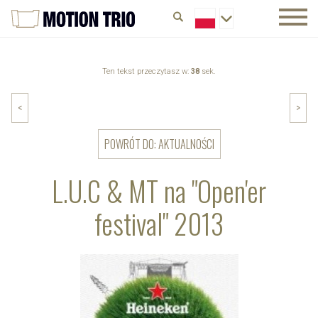
Ten tekst przeczytasz w:
38
sek.
<
>
POWRÓT DO: AKTUALNOŚCI
L.U.C & MT na "Open'er
festival" 2013