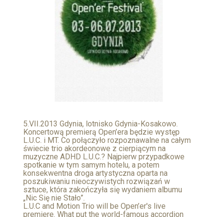
5.VII.2013 Gdynia, lotnisko Gdynia-Kosakowo.
Koncertową premierą Open’era będzie występ
L.U.C. i MT. Co połączyło rozpoznawalne na całym
świecie trio akordeonowe z cierpiącym na
muzyczne ADHD L.U.C.? Najpierw przypadkowe
spotkanie w tym samym hotelu, a potem
konsekwentna droga artystyczna oparta na
poszukiwaniu nieoczywistych rozwiązań w
sztuce, która zakończyła się wydaniem albumu
„Nic Się nie Stało”.
L.U.C and Motion Trio will be Open’er's live
premiere. What put the world-famous accordion