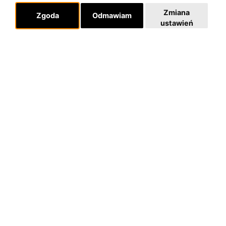
Zmiana
Zgoda
Odmawiam
ustawień
O zespole
MUZYKA I NUTY
NAGRODY
RECENZJE
Pomoc
KONTAKT
POLITYKA PRYWATNOŚCI
Dla organizatorów
EVENTY
REPERTUAR KONCERTOWY