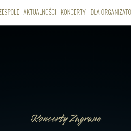
ZESPOLE
AKTUALNOŚCI
KONCERTY
DLA ORGANIZAT
Koncerty Zagrane