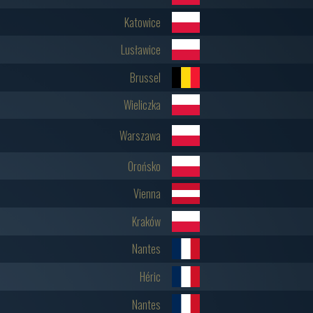
Katowice
Lusławice
Brussel
Wieliczka
Warszawa
Orońsko
Vienna
Kraków
Nantes
Héric
Nantes