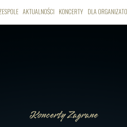
ZESPOLE
AKTUALNOŚCI
KONCERTY
DLA ORGANIZAT
Koncerty Zagrane