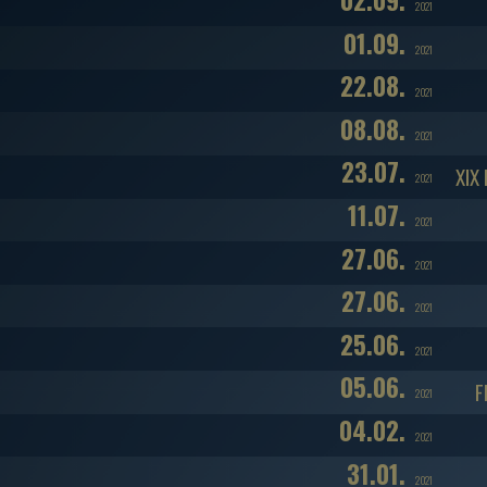
02.09.
2021
01.09.
2021
22.08.
2021
08.08.
2021
23.07.
XIX
2021
11.07.
2021
27.06.
2021
27.06.
2021
25.06.
2021
05.06.
F
2021
04.02.
2021
31.01.
2021