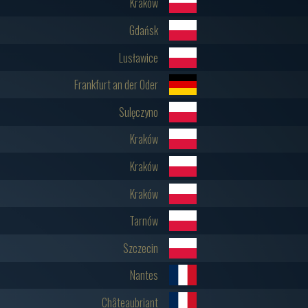
Kraków
Gdańsk
Lusławice
Frankfurt an der Oder
Sulęczyno
Kraków
Kraków
Kraków
Tarnów
Szczecin
Nantes
Châteaubriant