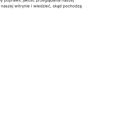
y poprawić jakość przeglądania naszej
 naszej witrynie i wiedzieć, skąd pochodzą