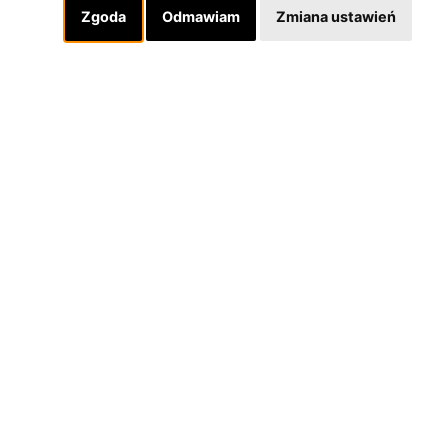
Zgoda
Odmawiam
Zmiana ustawień