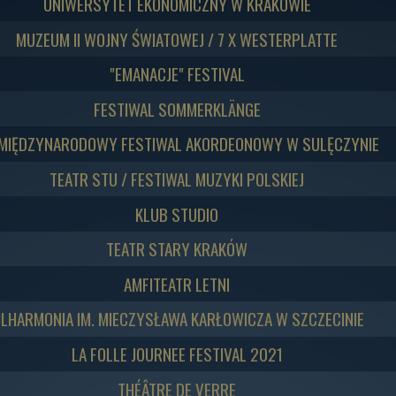
UNIWERSYTET EKONOMICZNY W KRAKOWIE
MUZEUM II WOJNY ŚWIATOWEJ / 7 X WESTERPLATTE
"EMANACJE" FESTIVAL
FESTIWAL SOMMERKLÄNGE
 MIĘDZYNARODOWY FESTIWAL AKORDEONOWY W SULĘCZYNIE
TEATR STU / FESTIWAL MUZYKI POLSKIEJ
KLUB STUDIO
TEATR STARY KRAKÓW
AMFITEATR LETNI
ILHARMONIA IM. MIECZYSŁAWA KARŁOWICZA W SZCZECINIE
LA FOLLE JOURNEE FESTIVAL 2021
THÉÂTRE DE VERRE