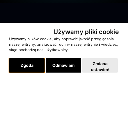
Używamy pliki cookie
O zespole
Używamy plików cookie, aby poprawić jakość przeglądania
MUZYKA I NUTY
naszej witryny, analizować ruch w naszej witrynie i wiedzieć,
skąd pochodzą nasi użytkownicy.
NAGRODY
RECENZJE
Zmiana
Zgoda
Odmawiam
ustawień
Pomoc
KONTAKT
POLITYKA PRYWATNOŚCI
Dla organizatorów
EVENTY