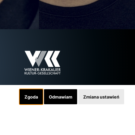
Zgoda
Odmawiam
Zmiana ustawień