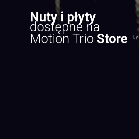
Nuty i płyty
dostępne na
Motion Trio
Store
by