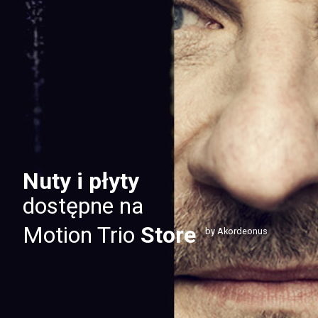
Nuty i płyty
dostępne na
Motion Trio
Store
by Akordeonus