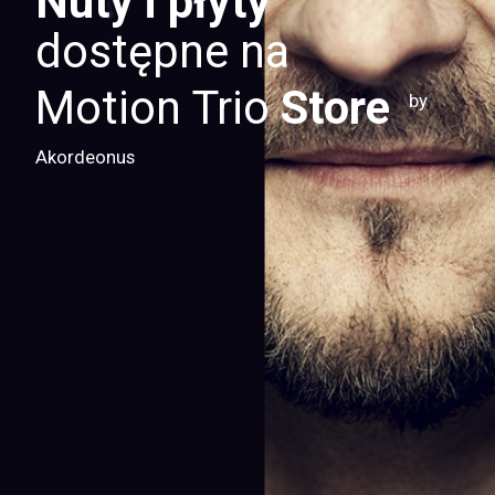
Nuty i płyty
dostępne na
Motion Trio
Store
by
Akordeonus