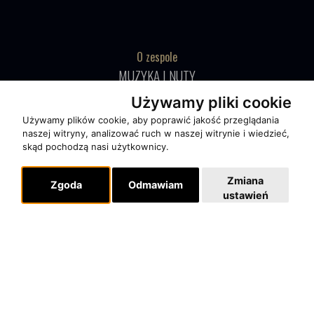
O zespole
MUZYKA I NUTY
NAGRODY
Używamy pliki cookie
RECENZJE
Używamy plików cookie, aby poprawić jakość przeglądania
naszej witryny, analizować ruch w naszej witrynie i wiedzieć,
skąd pochodzą nasi użytkownicy.
Pomoc
KONTAKT
Zmiana
Zgoda
Odmawiam
ustawień
POLITYKA PRYWATNOŚCI
Dla organizatorów
EVENTY
REPERTUAR KONCERTOWY
PROJEKTY REPERTUAROWE