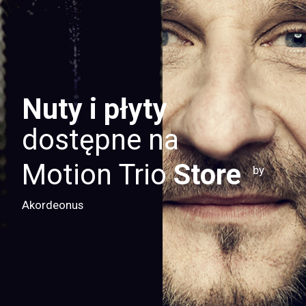
Nuty i płyty
dostępne na
Motion Trio
Store
by
Akordeonus