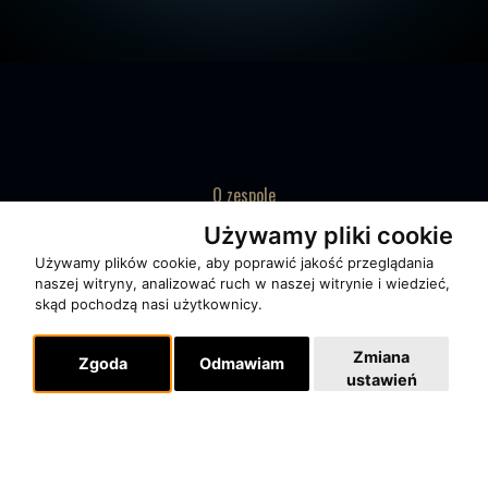
O zespole
MUZYKA I NUTY
Używamy pliki cookie
NAGRODY
Używamy plików cookie, aby poprawić jakość przeglądania
naszej witryny, analizować ruch w naszej witrynie i wiedzieć,
RECENZJE
skąd pochodzą nasi użytkownicy.
Zmiana
Pomoc
Zgoda
Odmawiam
ustawień
KONTAKT
POLITYKA PRYWATNOŚCI