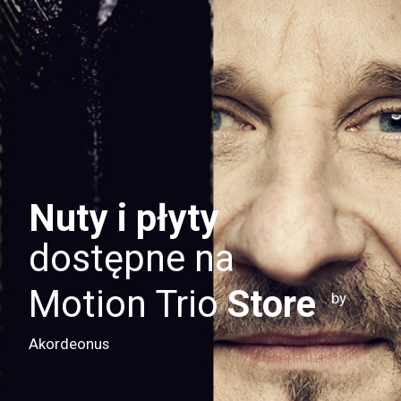
Nuty i płyty
dostępne na
Motion Trio
Store
by
Akordeonus