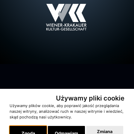
Używamy pliki cookie
O zespole
Używamy plików cookie, aby poprawić jakość przeglądania
MUZYKA I NUTY
naszej witryny, analizować ruch w naszej witrynie i wiedzieć,
NAGRODY
skąd pochodzą nasi użytkownicy.
RECENZJE
Zmiana
Zgoda
Odmawiam