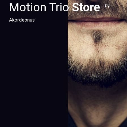
Motion Trio
Store
by
Akordeonus