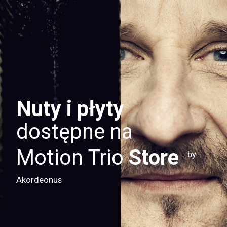
Nuty i płyty
dostępne na
Motion Trio
Store
by
Akordeonus