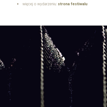
więcej o wydarzeniu:
strona festiwalu