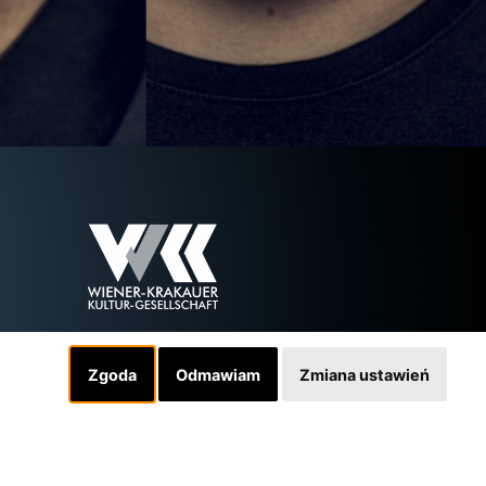
Zgoda
Odmawiam
Zmiana ustawień