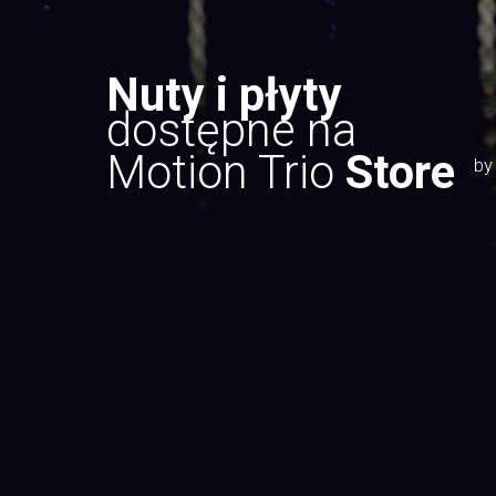
Nuty i płyty
dostępne na
Motion Trio
Store
by