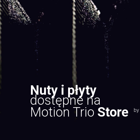
Nuty i płyty
dostępne na
Motion Trio
Store
by