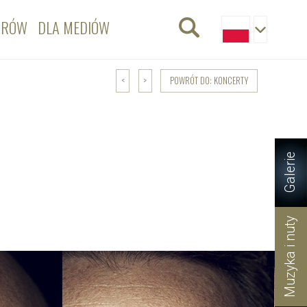
ORÓW
DLA MEDIÓW
POWRÓT DO: KONCERTY
<
>
Galerie
Muzyka i nuty