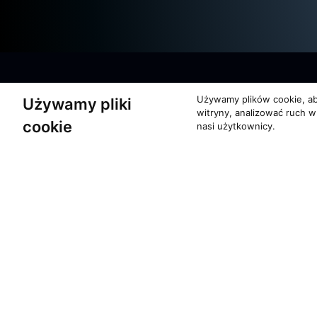
Używamy plików cookie, ab
Używamy pliki
witryny, analizować ruch w
cookie
nasi użytkownicy.
O zespole
Pomoc
MUZYKA I NUTY
KONTAKT
NAGRODY
POLITYKA PRYW
RECENZJE
Copyrights 1996 - 2026 Moti