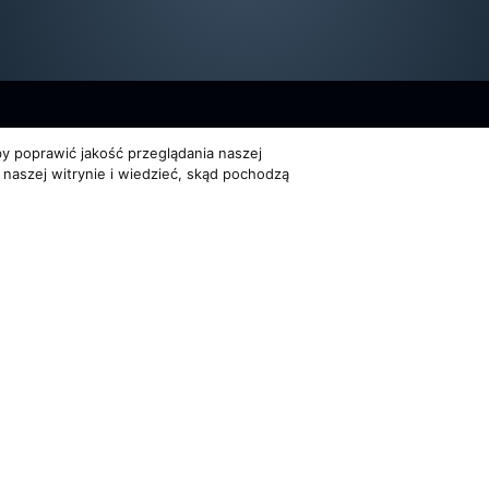
y poprawić jakość przeglądania naszej
 naszej witrynie i wiedzieć, skąd pochodzą
Dla organizatorów
Multimedia
EVENTY
FILMY
ATNOŚCI
REPERTUAR KONCERTOWY
GALERIE
PROJEKTY REPERTUAROWE
on Trio. Wszelkie prawa zastrzeżone
Powered by
Quick.Cms