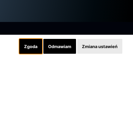
Zgoda
Odmawiam
Zmiana ustawień
Linki
INSTAGRAM
SKLEP
Designed by grafiQa