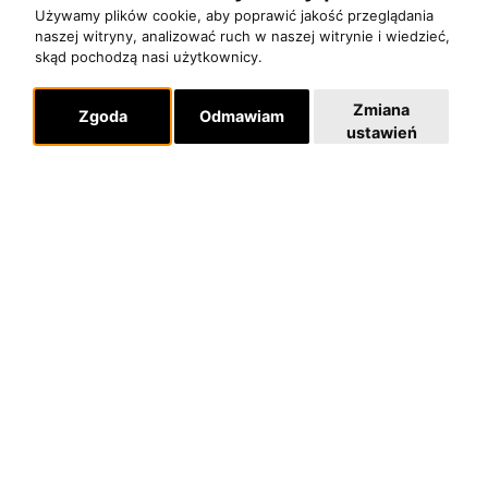
Pomoc
Używamy plików cookie, aby poprawić jakość przeglądania
naszej witryny, analizować ruch w naszej witrynie i wiedzieć,
KONTAKT
skąd pochodzą nasi użytkownicy.
POLITYKA PRYWATNOŚCI
Zmiana
Zgoda
Odmawiam
ustawień
Dla organizatorów
EVENTY
REPERTUAR KONCERTOWY
PROJEKTY REPERTUAROWE
Multimedia
FILMY
GALERIE
Linki
INSTAGRAM