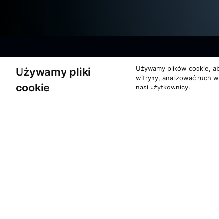
Używamy plików cookie, ab
Używamy pliki
witryny, analizować ruch w
cookie
nasi użytkownicy.
O zespole
Pomoc
MUZYKA I NUTY
KONTAKT
NAGRODY
POLITYKA PRYW
RECENZJE
Copyrights 1996 - 2026 Moti