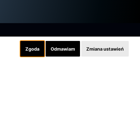
Zgoda
Odmawiam
Zmiana ustawień
Linki
INSTAGRAM
SKLEP
Designed by grafiQa