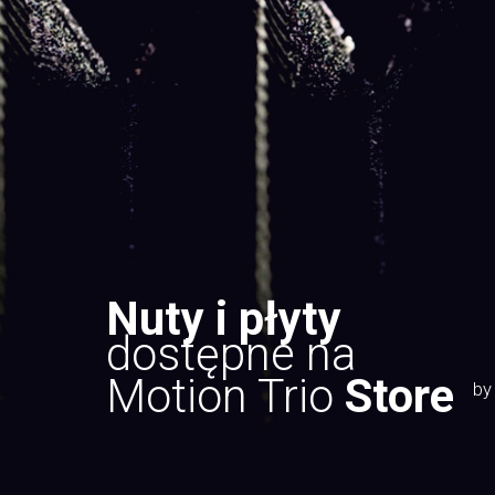
Nuty i płyty
dostępne na
Motion Trio
Store
by