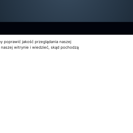
y poprawić jakość przeglądania naszej
 naszej witrynie i wiedzieć, skąd pochodzą
Dla organizatorów
Multimedia
EVENTY
FILMY
ATNOŚCI
REPERTUAR KONCERTOWY
GALERIE
PROJEKTY REPERTUAROWE
on Trio. Wszelkie prawa zastrzeżone
Powered by
Quick.Cms