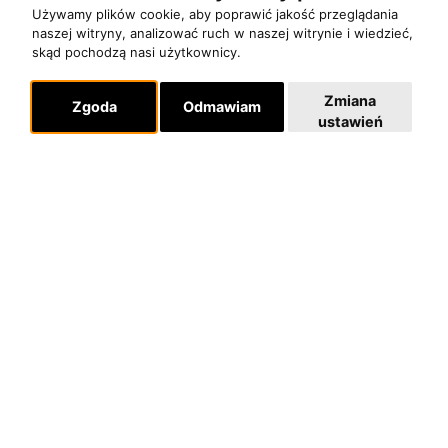
Pomoc
Używamy plików cookie, aby poprawić jakość przeglądania
naszej witryny, analizować ruch w naszej witrynie i wiedzieć,
KONTAKT
skąd pochodzą nasi użytkownicy.
POLITYKA PRYWATNOŚCI
Zmiana
Zgoda
Odmawiam
ustawień
Dla organizatorów
EVENTY
REPERTUAR KONCERTOWY
PROJEKTY REPERTUAROWE
Multimedia
FILMY
GALERIE
Linki
INSTAGRAM