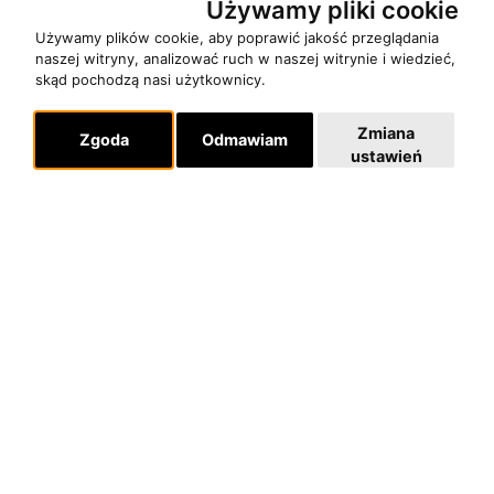
Używamy pliki cookie
Używamy plików cookie, aby poprawić jakość przeglądania
Pomoc
naszej witryny, analizować ruch w naszej witrynie i wiedzieć,
KONTAKT
skąd pochodzą nasi użytkownicy.
POLITYKA PRYWATNOŚCI
Zmiana
Zgoda
Odmawiam
ustawień
Dla organizatorów
EVENTY
REPERTUAR KONCERTOWY
PROJEKTY REPERTUAROWE
Multimedia
FILMY
GALERIE
Linki