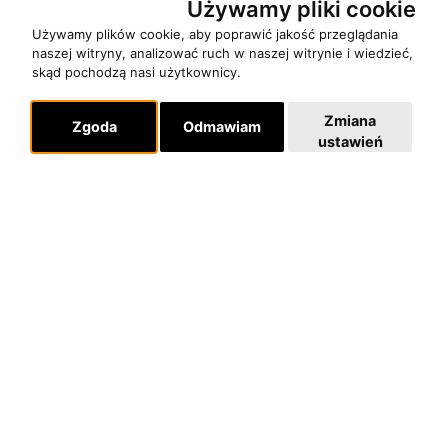
Używamy pliki cookie
Używamy plików cookie, aby poprawić jakość przeglądania
Pomoc
naszej witryny, analizować ruch w naszej witrynie i wiedzieć,
KONTAKT
skąd pochodzą nasi użytkownicy.
POLITYKA PRYWATNOŚCI
Zmiana
Zgoda
Odmawiam
ustawień
Dla organizatorów
EVENTY
REPERTUAR KONCERTOWY
PROJEKTY REPERTUAROWE
Multimedia
FILMY
GALERIE
Linki