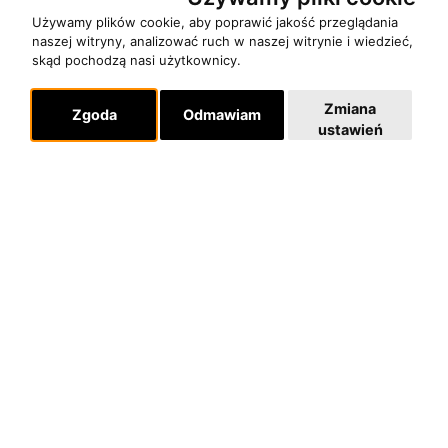
Używamy plików cookie, aby poprawić jakość przeglądania
naszej witryny, analizować ruch w naszej witrynie i wiedzieć,
skąd pochodzą nasi użytkownicy.
Zmiana
Zgoda
Odmawiam
ustawień
O zespole
MUZYKA I NUTY
NAGRODY
RECENZJE
Pomoc
KONTAKT
POLITYKA PRYWATNOŚCI