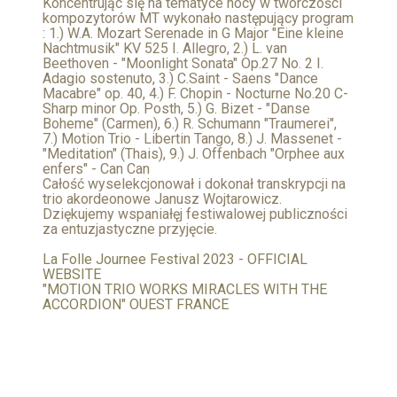
Koncentrując się na tematyce nocy w twórczości
kompozytorów MT wykonało następujący program
: 1.) W.A. Mozart Serenade in G Major "Eine kleine
Nachtmusik" KV 525 I. Allegro, 2.) L. van
Beethoven - "Moonlight Sonata" Op.27 No. 2 I.
Adagio sostenuto, 3.) C.Saint - Saens "Dance
Macabre" op. 40, 4.) F. Chopin - Nocturne No.20 C-
Sharp minor Op. Posth, 5.) G. Bizet - "Danse
Boheme" (Carmen), 6.) R. Schumann "Traumerei",
7.) Motion Trio - Libertin Tango, 8.) J. Massenet -
"Meditation" (Thais), 9.) J. Offenbach "Orphee aux
enfers" - Can Can
Całość wyselekcjonował i dokonał transkrypcji na
trio akordeonowe Janusz Wojtarowicz.
Dziękujemy wspaniałęj festiwalowej publiczności
za entuzjastyczne przyjęcie.
La Folle Journee Festival 2023 - OFFICIAL
WEBSITE
"MOTION TRIO WORKS MIRACLES WITH THE
ACCORDION" OUEST FRANCE