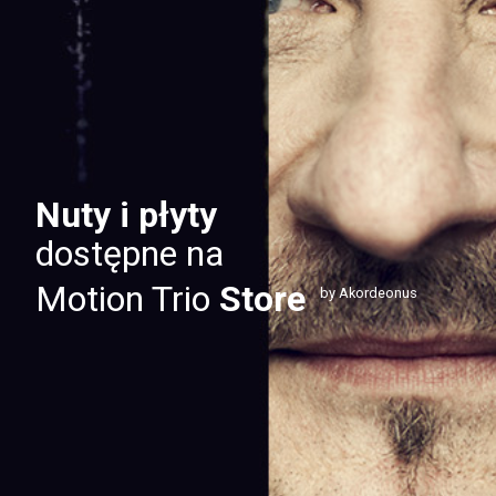
Nuty i płyty
dostępne na
Motion Trio
Store
by Akordeonus