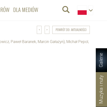
ORÓW
DLA MEDIÓW
POWRÓT DO: AKTUALNOŚCI
<
>
owicz, Paweł Baranek, Marcin Gałażyn), Michał Pepol,
Galerie
Muzyka i nuty