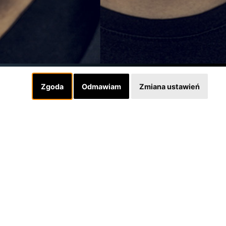
Zgoda
Odmawiam
Zmiana ustawień