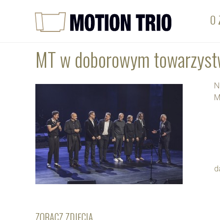
O 
MT w doborowym towarzyst
N
M
d
ZOBACZ ZDJĘCIA