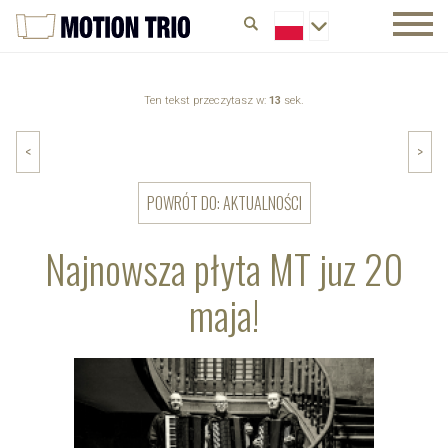
Ten tekst przeczytasz w:
13
sek.
<
>
POWRÓT DO: AKTUALNOŚCI
Najnowsza płyta MT juz 20
maja!