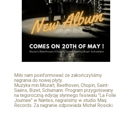
Miło nam poinformować że zakończyliśmy
nagrania do nowej płyty.
Muzyka min.Mozart, Beethoven, Chopin, Saint-
Saëns, Bizet, Schumann. Program przygotowany
na tegoroczną edycję słynnego fesiwalu "La Folle
Journee" w Nantes, nagraliśmy w studio Maq
Records. Za nagranie odpowiada Michał Rosicki.