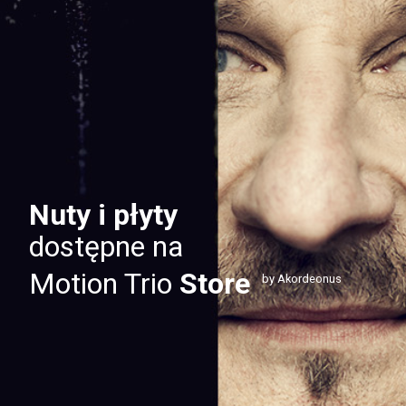
Nuty i płyty
dostępne na
Motion Trio
Store
by Akordeonus