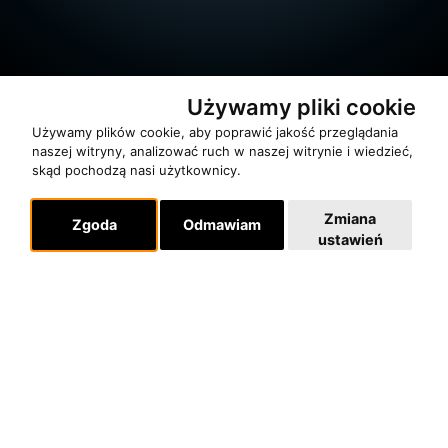
Używamy pliki cookie
Używamy plików cookie, aby poprawić jakość przeglądania
naszej witryny, analizować ruch w naszej witrynie i wiedzieć,
skąd pochodzą nasi użytkownicy.
O zespole
Zmiana
Zgoda
Odmawiam
MUZYKA I NUTY
ustawień
NAGRODY
RECENZJE
Pomoc
KONTAKT
POLITYKA PRYWATNOŚCI