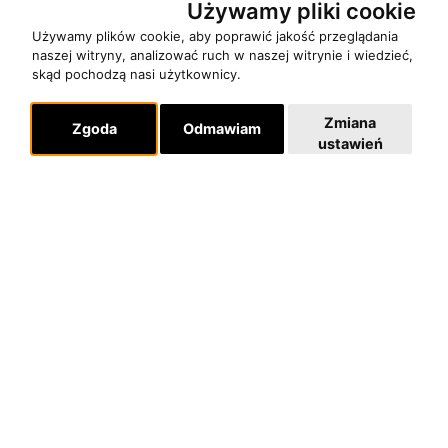
Używamy pliki cookie
Używamy plików cookie, aby poprawić jakość przeglądania
naszej witryny, analizować ruch w naszej witrynie i wiedzieć,
O zespole
skąd pochodzą nasi użytkownicy.
MUZYKA I NUTY
Zmiana
NAGRODY
Zgoda
Odmawiam
ustawień
RECENZJE
Pomoc
KONTAKT
POLITYKA PRYWATNOŚCI
Dla organizatorów
EVENTY
REPERTUAR KONCERTOWY
PROJEKTY REPERTUAROWE