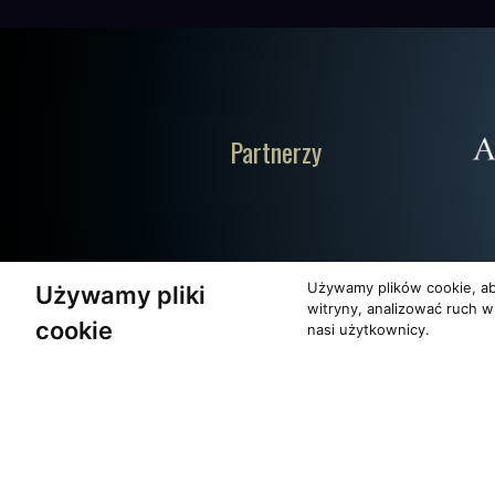
Partnerzy
Używamy plików cookie, ab
Używamy pliki
witryny, analizować ruch w
cookie
nasi użytkownicy.
O zespole
Pomoc
MUZYKA I NUTY
KONTAKT