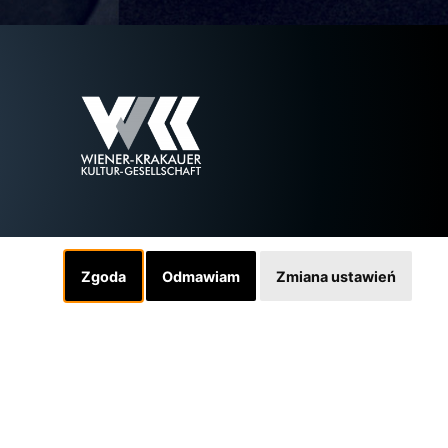
Zgoda
Odmawiam
Zmiana ustawień
Linki
INSTAGRAM