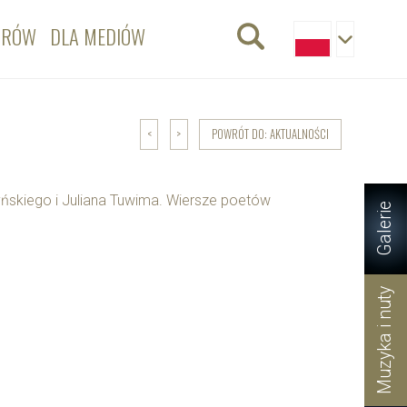
ORÓW
DLA MEDIÓW
POWRÓT DO: AKTUALNOŚCI
<
>
ńskiego i Juliana Tuwima. Wiersze poetów
Galerie
Muzyka i nuty