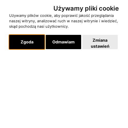
RECENZJE
Używamy pliki cookie
Używamy plików cookie, aby poprawić jakość przeglądania
Pomoc
naszej witryny, analizować ruch w naszej witrynie i wiedzieć,
KONTAKT
skąd pochodzą nasi użytkownicy.
POLITYKA PRYWATNOŚCI
Zmiana
Zgoda
Odmawiam
ustawień
Dla organizatorów
EVENTY
REPERTUAR KONCERTOWY
PROJEKTY REPERTUAROWE
Multimedia
FILMY
GALERIE