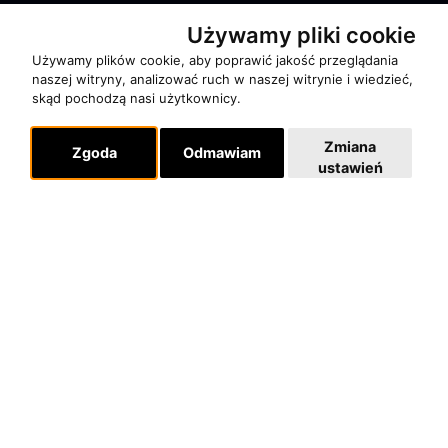
RECENZJE
Używamy pliki cookie
Używamy plików cookie, aby poprawić jakość przeglądania
Pomoc
naszej witryny, analizować ruch w naszej witrynie i wiedzieć,
skąd pochodzą nasi użytkownicy.
KONTAKT
POLITYKA PRYWATNOŚCI
Zmiana
Zgoda
Odmawiam
ustawień
Dla organizatorów
EVENTY
REPERTUAR KONCERTOWY
PROJEKTY REPERTUAROWE
Multimedia
FILMY
GALERIE