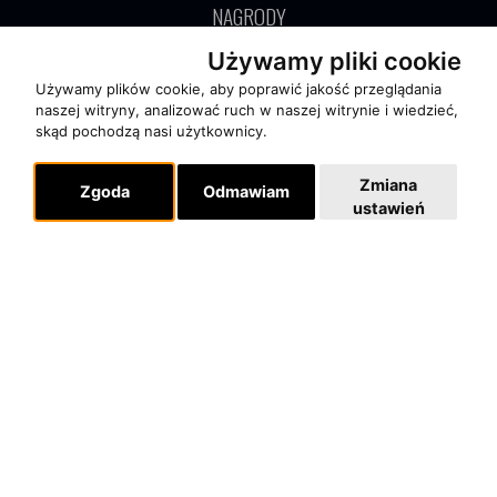
NAGRODY
RECENZJE
Używamy pliki cookie
Używamy plików cookie, aby poprawić jakość przeglądania
naszej witryny, analizować ruch w naszej witrynie i wiedzieć,
Pomoc
skąd pochodzą nasi użytkownicy.
KONTAKT
POLITYKA PRYWATNOŚCI
Zmiana
Zgoda
Odmawiam
ustawień
Dla organizatorów
EVENTY
REPERTUAR KONCERTOWY
PROJEKTY REPERTUAROWE
Multimedia
FILMY
GALERIE