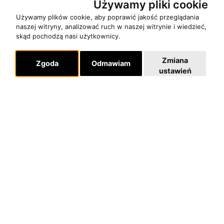
Używamy pliki cookie
Używamy plików cookie, aby poprawić jakość przeglądania
Pomoc
naszej witryny, analizować ruch w naszej witrynie i wiedzieć,
KONTAKT
skąd pochodzą nasi użytkownicy.
POLITYKA PRYWATNOŚCI
Zmiana
Zgoda
Odmawiam
ustawień
Dla organizatorów
EVENTY
REPERTUAR KONCERTOWY
PROJEKTY REPERTUAROWE
Multimedia
FILMY
GALERIE
Linki