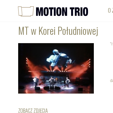
O 
MT w Korei Południowej
"
d
ZOBACZ ZDJĘCIA