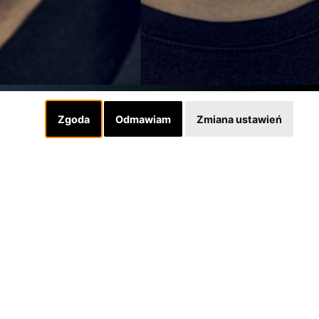
Zgoda
Odmawiam
Zmiana ustawień