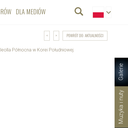
ORÓW
DLA MEDIÓW
POWRÓT DO: AKTUALNOŚCI
<
>
ji Jeolla Północna w Korei Południowej.
Galerie
Muzyka i nuty