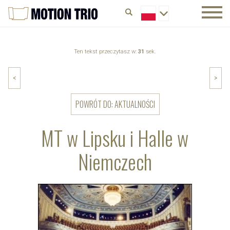
Ten tekst przeczytasz w:
31
sek.
<
>
POWRÓT DO: AKTUALNOŚCI
MT w Lipsku i Halle w
Niemczech