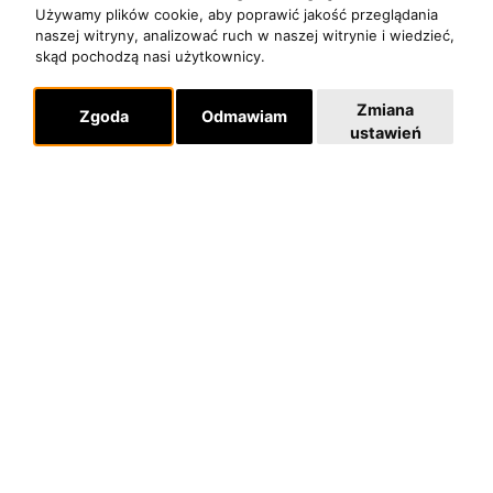
Używamy plików cookie, aby poprawić jakość przeglądania
naszej witryny, analizować ruch w naszej witrynie i wiedzieć,
O zespole
skąd pochodzą nasi użytkownicy.
MUZYKA I NUTY
NAGRODY
Zmiana
Zgoda
Odmawiam
ustawień
RECENZJE
Pomoc
KONTAKT
POLITYKA PRYWATNOŚCI
Dla organizatorów
EVENTY
REPERTUAR KONCERTOWY
PROJEKTY REPERTUAROWE