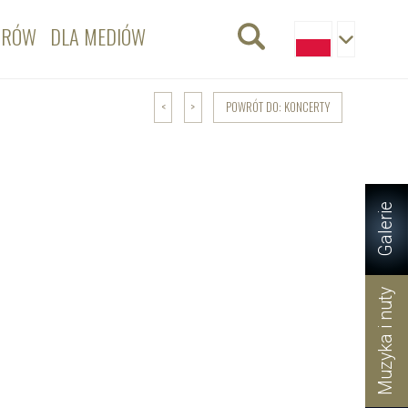
ORÓW
DLA MEDIÓW
POWRÓT DO: KONCERTY
<
>
Galerie
Muzyka i nuty