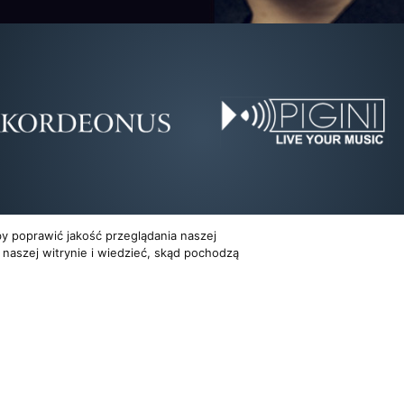
y poprawić jakość przeglądania naszej
 naszej witrynie i wiedzieć, skąd pochodzą
Dla organizatorów
Multimedia
EVENTY
FILMY