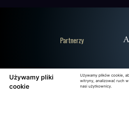
Partnerzy
Używamy plików cookie, ab
Używamy pliki
witryny, analizować ruch w
cookie
nasi użytkownicy.
O zespole
Pomoc
MUZYKA I NUTY
KONTAKT