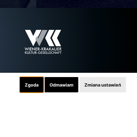
Zgoda
Odmawiam
Zmiana ustawień
Linki
INSTAGRAM