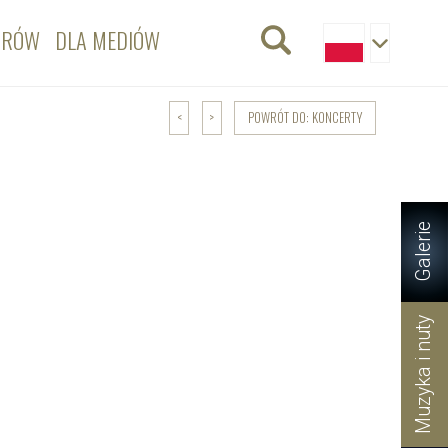
ORÓW
DLA MEDIÓW
POWRÓT DO: KONCERTY
<
>
Galerie
Muzyka i nuty