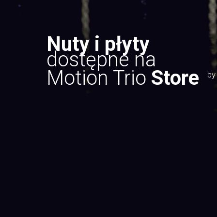
Nuty i płyty
dostępne na
Motion Trio
Store
by