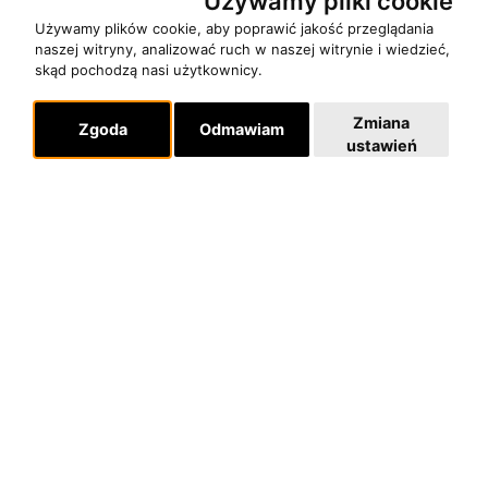
Używamy pliki cookie
Używamy plików cookie, aby poprawić jakość przeglądania
naszej witryny, analizować ruch w naszej witrynie i wiedzieć,
O zespole
skąd pochodzą nasi użytkownicy.
MUZYKA I NUTY
NAGRODY
Zmiana
Zgoda
Odmawiam
ustawień
RECENZJE
Pomoc
KONTAKT
POLITYKA PRYWATNOŚCI
Dla organizatorów
EVENTY
REPERTUAR KONCERTOWY
PROJEKTY REPERTUAROWE