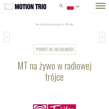
Ten tekst przeczytasz w:
11
sek.
<
>
POWRÓT DO: AKTUALNOŚCI
MT na żywo w radiowej
trójce