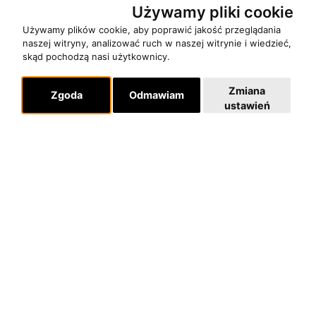
Używamy pliki cookie
Używamy plików cookie, aby poprawić jakość przeglądania
naszej witryny, analizować ruch w naszej witrynie i wiedzieć,
O zespole
skąd pochodzą nasi użytkownicy.
MUZYKA I NUTY
Zmiana
NAGRODY
Zgoda
Odmawiam
ustawień
RECENZJE
Pomoc
KONTAKT
POLITYKA PRYWATNOŚCI
Dla organizatorów
EVENTY
REPERTUAR KONCERTOWY
PROJEKTY REPERTUAROWE