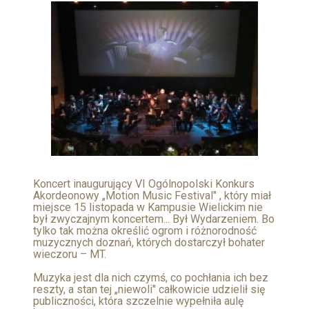
Koncert inaugurujący VI Ogólnopolski Konkurs
Akordeonowy „Motion Music Festival" , który miał
miejsce 15 listopada w Kampusie Wielickim nie
był zwyczajnym koncertem... Był Wydarzeniem. Bo
tylko tak można określić ogrom i różnorodność
muzycznych doznań, których dostarczył bohater
wieczoru – MT.
Muzyka jest dla nich czymś, co pochłania ich bez
reszty, a stan tej „niewoli" całkowicie udzielił się
publiczności, która szczelnie wypełniła aulę