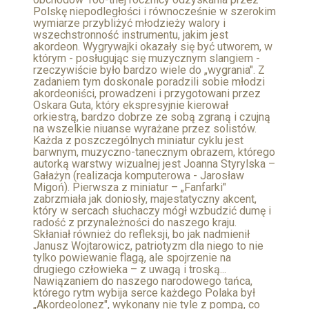
Polskę niepodległości i równocześnie w szerokim
wymiarze przybliżyć młodzieży walory i
wszechstronność instrumentu, jakim jest
akordeon. Wygrywajki okazały się być utworem, w
którym - posługując się muzycznym slangiem -
rzeczywiście było bardzo wiele do „wygrania". Z
zadaniem tym doskonale poradzili sobie młodzi
akordeoniści, prowadzeni i przygotowani przez
Oskara Guta, który ekspresyjnie kierował
orkiestrą, bardzo dobrze ze sobą zgraną i czujną
na wszelkie niuanse wyrażane przez solistów.
Każda z poszczególnych miniatur cyklu jest
barwnym, muzyczno-tanecznym obrazem, którego
autorką warstwy wizualnej jest Joanna Styrylska –
Gałażyn (realizacja komputerowa - Jarosław
Migoń). Pierwsza z miniatur – „Fanfarki"
zabrzmiała jak doniosły, majestatyczny akcent,
który w sercach słuchaczy mógł wzbudzić dumę i
radość z przynależności do naszego kraju.
Skłaniał również do refleksji, bo jak nadmienił
Janusz Wojtarowicz, patriotyzm dla niego to nie
tylko powiewanie flagą, ale spojrzenie na
drugiego człowieka – z uwagą i troską...
Nawiązaniem do naszego narodowego tańca,
którego rytm wybija serce każdego Polaka był
„Akordeolonez", wykonany nie tyle z pompą, co