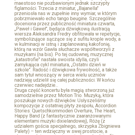
maestoso nie pozbawionym jednak szczypty
figlarności. Trzecia z miniatur, „Bajanella"
przeniosła nas w zupełnie inny wymiar, w którym
pobrzmiewało echo tango beugine. Szczególnie
doceniona przez publiczność miniatura czwarta,
„Paweł i Gaweł", będąca dźwiękową ilustracją
wiersza Aleksandra Fredry obfitowała w repetycje,
symbolizujące sączące się z sufitu krople wody, a
w kulminacji w istną i zaplanowaną kakofonię,
którą na wzór Gawła słuchacze współtworzyli z
muzykami (na bis). Po tej cudownej, muzycznej
„katastrofie" nastała swoista idylla, czyli
zamykająca cykl miniatura, „Ostatni dzień w
szkole". Radość i dźwiękowa frywolność, a także
sam tytuł wnoszący w serca wielu uczniów
nadzieję udzielił się całej publiczności. W końcu
czerwiec nadejdzie...
Druga część koncertu była magią stworzoną już
samodzielnie przez Motion Trio. Muzyką, która
poszukuje nowych dźwięków. Usłyszeliśmy
kompozycje z ostatniej płyty zespołu, Accordion
Stories: Quetschkommoden Overture, The Heart,
Happy Band (z fantastycznie zaaranżowanymi
elementami muzyki dixielandowej), Różę (z
udziałem gościa specjalnego, skrzypka Zbigniewa
Palety) – ten wdzięczny w swej prostocie, a