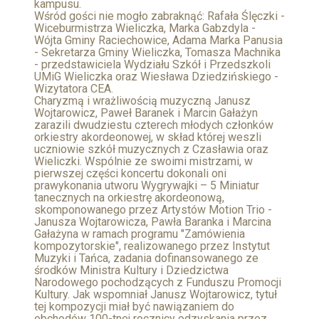
kampusu.
Wśród gości nie mogło zabraknąć: Rafała Ślęczki -
Wiceburmistrza Wieliczka, Marka Gabzdyla -
Wójta Gminy Raciechowice, Adama Marka Panusia
- Sekretarza Gminy Wieliczka, Tomasza Machnika
- przedstawiciela Wydziału Szkół i Przedszkoli
UMiG Wieliczka oraz Wiesława Dziedzińskiego -
Wizytatora CEA.
Charyzmą i wrażliwością muzyczną Janusz
Wojtarowicz, Paweł Baranek i Marcin Gałażyn
zarazili dwudziestu czterech młodych członków
orkiestry akordeonowej, w skład której weszli
uczniowie szkół muzycznych z Czasławia oraz
Wieliczki. Wspólnie ze swoimi mistrzami, w
pierwszej części koncertu dokonali oni
prawykonania utworu Wygrywajki – 5 Miniatur
tanecznych na orkiestrę akordeonową,
skomponowanego przez Artystów Motion Trio -
Janusza Wojtarowicza, Pawła Baranka i Marcina
Gałażyna w ramach programu "Zamówienia
kompozytorskie", realizowanego przez Instytut
Muzyki i Tańca, zadania dofinansowanego ze
środków Ministra Kultury i Dziedzictwa
Narodowego pochodzących z Funduszu Promocji
Kultury. Jak wspomniał Janusz Wojtarowicz, tytuł
tej kompozycji miał być nawiązaniem do
obchodów 100-tnej rocznicy odzyskania przez