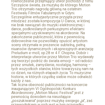
równocześnie przejmujący utwór pochodzi z filmu
Szczęście świata, za muzykę do którego Motion
Trio otrzymało nagrodę główną na ostatnim
Festiwalu Filmów Fabularnych w Gdyni.
Szczególnie entuzjastycznie przyjęta przez
młodzież została kompozycja U-Dance, w której
nie brak nawiązań do muzyki elektronicznej i
dance, podkreślanych perkusyjnymi efektami
specjalnymi uzyskiwanymi na akordeonie. Na
zakończenie publiczność, która z pewnością
dobrowolnie nie pozwoliłaby opuścić artystom
sceny otrzymała w prezencie subtelną, pełną
niuansów dynamicznych i ekspresyjnych aranżację
Preludium e-moll, op.28 nr 4 F. Chopina. Dobór i
interpretacje utworów przez Motion Trio wydawały
się tworzyć podróż do świata emocji – od radości
przez smutek, zamyślenie, nostalgię, harmonię –
tych wszystkich stanów, które towarzyszą nam na
co dzień, na różnych etapach życia. To muzyczne
historie, w których cząstkę siebie może odnaleźć
każdy z nas...
Tak liczna obecność publiczności na koncercie
inaugurującym VI Ogólnopolski Konkurs
Akordeonowy „Motion Music Festival" jest z
pewnością dowodem na nieustające
„poszukiwania" poprzez muzykę swojego „ja", zaś
przewodnikiem w nich jest w tym przypadku