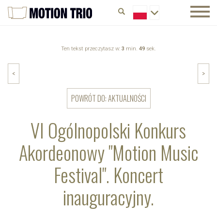
Ten tekst przeczytasz w:
3
min.
49
sek.
<
>
POWRÓT DO: AKTUALNOŚCI
VI Ogólnopolski Konkurs
Akordeonowy "Motion Music
Festival". Koncert
inauguracyjny.