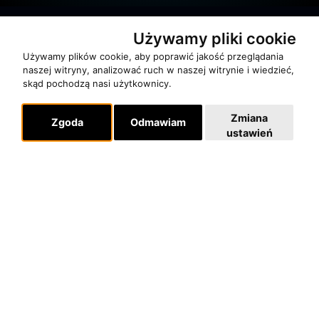
Używamy pliki cookie
Używamy plików cookie, aby poprawić jakość przeglądania
naszej witryny, analizować ruch w naszej witrynie i wiedzieć,
skąd pochodzą nasi użytkownicy.
O zespole
MUZYKA I NUTY
Zmiana
Zgoda
Odmawiam
NAGRODY
ustawień
RECENZJE
Pomoc
KONTAKT
POLITYKA PRYWATNOŚCI
Dla organizatorów
EVENTY