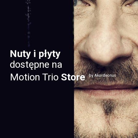
Nuty i płyty
dostępne na
Motion Trio
Store
by Akordeonus